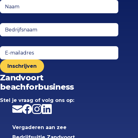
Naam
(Vereist)
Bedrijfsnaam
(Vereist)
E-
mailadres
(Vereist)
Zandvoort
beachforbusiness
Stel je vraag
of volg ons op:
E-mail
Facebook
Instagram
LinkedIn
Vergaderen aan zee
Bedrijfsuitje Zandvoort