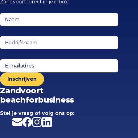
Zandvoort direct in je inbox.
Naam
(Vereist)
Bedrijfsnaam
(Vereist)
E-
mailadres
(Vereist)
Zandvoort
beachforbusiness
Stel je vraag
of volg ons op:
E-mail
Facebook
Instagram
LinkedIn